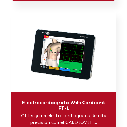
Electrocardiógrafo Wifi Cardiovit
FT-1
Obtenga un electrocardiograma de alta
precisión con el CARDIOVIT ...