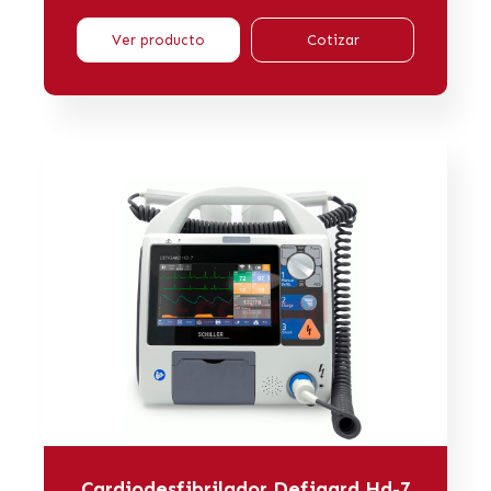
Ver producto
Cotizar
Cardiodesfibrilador Defigard Hd-7