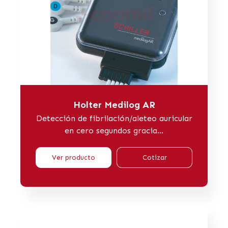
Holter Medilog AR
Detección de fibrilación/aleteo auricular
en cero segundos gracia...
Ver producto
Cotizar