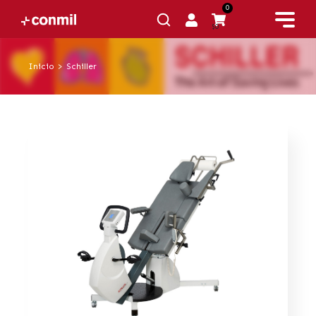
0
$0
Inicio
>
Schiller