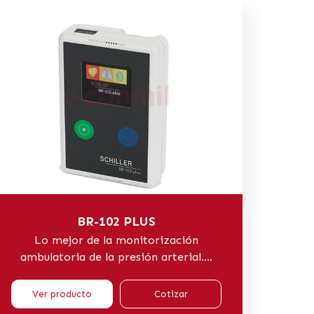
BR-102 PLUS
Lo mejor de la monitorización
ambulatoria de la presión arterial....
Ver producto
Cotizar