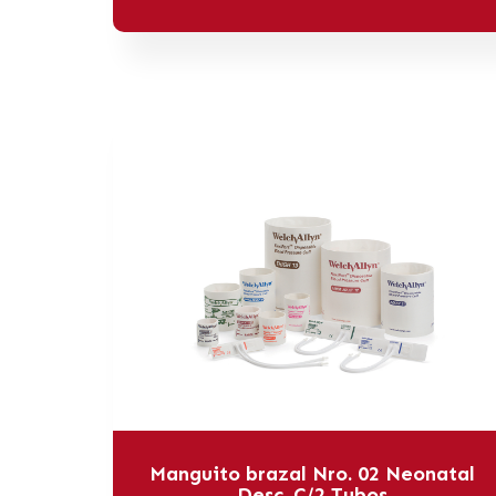
Manguito brazal Nro. 02 Neonatal
Desc. C/2 Tubos