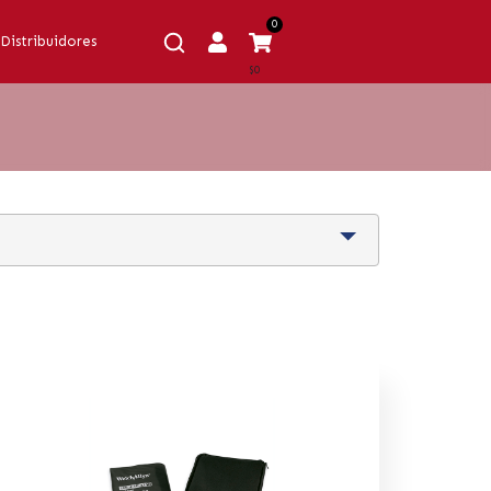
0
Distribuidores
$0