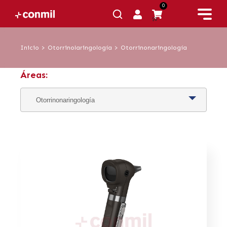
0
$0
Inicio
>
Otorrinolaringología
>
Otorrinonaringología
Áreas: