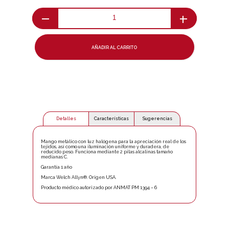
AÑADIR AL CARRITO
Detalles
Características
Sugerencias
Mango metálico con luz halógena para la apreciación real de los
tejidos, así como una iluminación uniforme y duradera, de
reducido peso. Funciona mediante 2 pilas alcalinas tamaño
medianas C.
Garantía 1 año
Marca Welch Allyn®. Origen USA.
Producto médico autorizado por ANMAT PM 1394 – 6